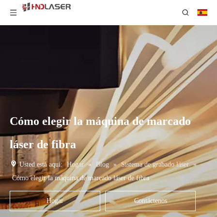
Cómo elegir la máquina de marcado
láser de fibra
Usted está aquí:
Hogar
»
Blog
»
Sistema de grabado láser
»
Cómo elegir la máquina de marcado láser de fibra
Hogar
Contáctenos