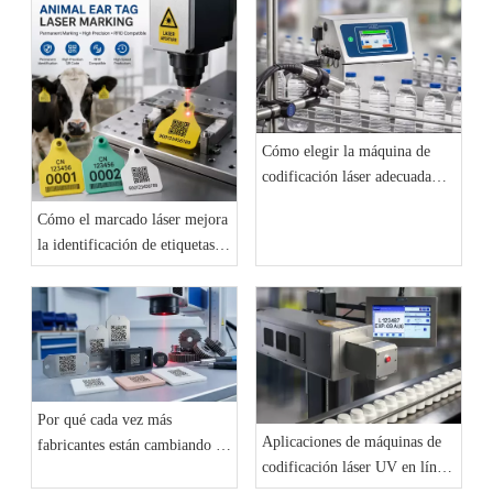
guía práctica para los
permanente para productos
fabricantes
industriales
Cómo elegir la máquina de
codificación láser adecuada
para su línea de producción: la
Cómo el marcado láser mejora
guía completa del comprador
la identificación de etiquetas
2026
en las orejas de los animales y
la trazabilidad del ganado
Por qué cada vez más
Aplicaciones de máquinas de
fabricantes están cambiando a
codificación láser UV en líneas
máquinas de marcado láser de
de producción de talleres