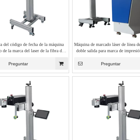
a del código de fecha de la máquina
Máquina de marcado láser de línea de
o de la marca del laser de la fibra del
doble salida para marca de impresió
Qr del código de barras 2.o Qrcode
plástico de polietileno de PVC, cl
polivinilo, HDPE, PPR
Preguntar
Preguntar