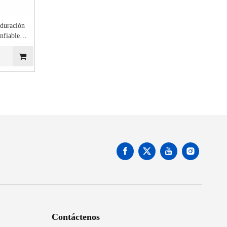
 duración
nfiable
a estable
l de leer
Contáctenos