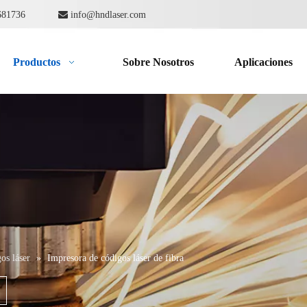
862681736

info@hndlaser.com
Productos
Sobre Nosotros
Aplicaciones
os láser
»
Impresora de códigos láser de fibra