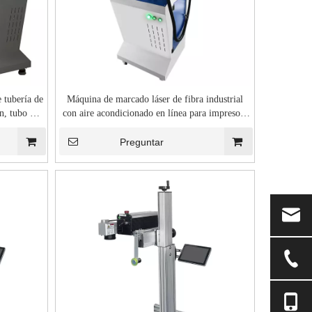
 tubería de
Máquina de marcado láser de fibra industrial
n, tubo de
con aire acondicionado en línea para impresora
oruro de
de marcador de alambre de plástico IP54
Preguntar