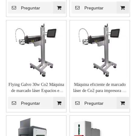
rápida, funcional, grande,
impresora de códigos de botellas
industrial, de alta precisión,
de vidrio PET
Preguntar
Preguntar
fabricada en China
Flying Galvo 30w Co2 Máquina
Máquina eficiente de marcado
de marcado láser Espacios en
láser de Co2 para impresora de
blanco Regalos de armas Código
códigos de grabado de paquetes
de barras de cuero Píldoras
de tabletas y pastillas
Preguntar
Preguntar
Ampollas Tabletas Paquete
farmacéutico para la venta