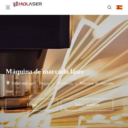
Máquina de marcado láser
Usted está aquí:
Hogar
»
Productos
»
Máquina de marcado
láser
Hogar
Sobre nosotros