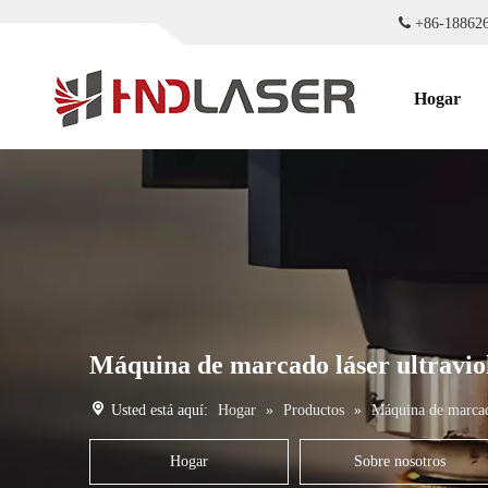

+86-18
Hogar
Máquina de marcado láser ultravio
Usted está aquí:
Hogar
»
Productos
»
Máquina de marcad
Hogar
Sobre nosotros