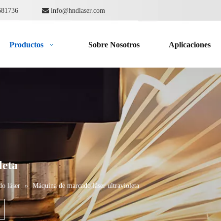
862681736

info@hndlaser.com
Productos
Sobre Nosotros
Aplicaciones
leta
o láser
»
Máquina de marcado láser ultravioleta