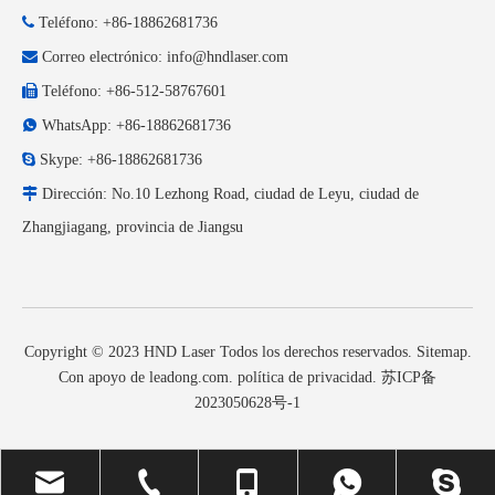

Teléfono: +86-18862681736

Correo electrónico:
info@hndlaser.com

Teléfono: +86-512-58767601

WhatsApp: +86-18862681736

Skype: +86-18862681736

Dirección: No.10 Lezhong Road, ciudad de Leyu, ciudad de
Zhangjiagang, provincia de Jiangsu
Copyright © 2023 HND Laser Todos los derechos reservados.
Sitemap
.
Con apoyo de
leadong.com
.
política de privacidad
.
苏ICP备
2023050628号-1