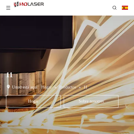
11
Usted está aquí:
Hogar
»
Productos
»
11
Hogar
Sobre nosotros