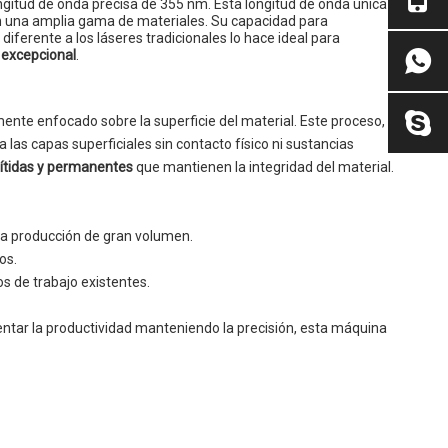
ngitud de onda precisa de 355 nm. Esta longitud de onda única
 una amplia gama de materiales. Su capacidad para
iferente a los láseres tradicionales lo hace ideal para
 excepcional
.
mente enfocado sobre la superficie del material. Este proceso,
na las capas superficiales sin contacto físico ni sustancias
ítidas y permanentes
que mantienen la integridad del material.
a producción de gran volumen.
os.
os de trabajo existentes.
tar la productividad manteniendo la precisión, esta máquina