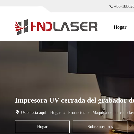

+86-18
Hogar
Impresora UV cerrada del grabador de
Usted está aquí:
Hogar
»
Productos
»
Máquina de marcado lás
Hogar
Sobre nosotros