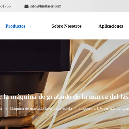
862681736

info@hndlaser.com
Productos
Sobre Nosotros
Aplicaciones
 la máquina de grabado de la marca del la
er
»
Máquina de marcado láser ultravioleta
»
Impresora UV cerrada del grab