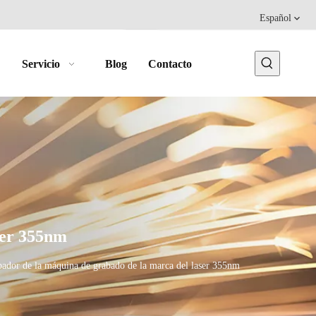
Español
Servicio
Blog
Contacto
ser 355nm
ador de la máquina de grabado de la marca del laser 355nm