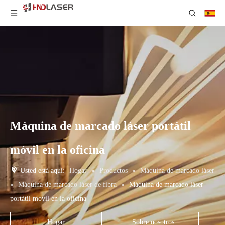
Máquina de marcado láser portátil
móvil en la oficina
Usted está aquí:
Hogar
»
Productos
»
Máquina de marcado láser
»
Máquina de marcado láser de fibra
»
Máquina de marcado láser
portátil móvil en la oficina
Hogar
Sobre nosotros