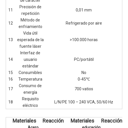
de carácter
Precisión de
11
0,01 mm
repetición
Método de
12
Refrigerado por aire
enfriamiento
Vida útil
13
esperada de la
>100.000 horas
fuente láser
Interfaz de
14
usuario
PC/portátil
estándar
15
Consumibles
No
16
Temperatura
0-45℃
Consumo de
17
700 vatios
energía
Requisito
18
L/N/PE 100 – 240 VCA, 50/60 Hz
eléctrico
Materiales
Reacción
Materiales
Reacción
Acero
educación