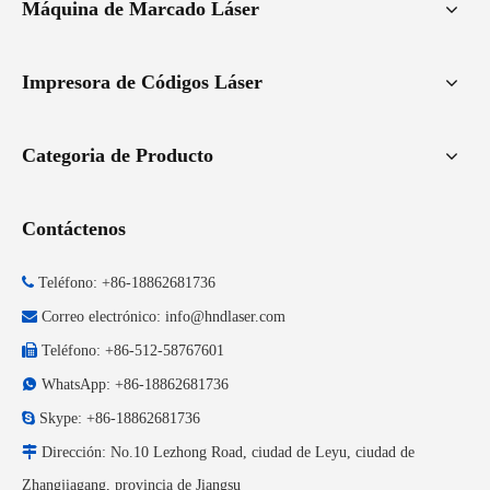
Máquina de Marcado Láser
Impresora de Códigos Láser
Categoria de Producto
Contáctenos

Teléfono: +86-18862681736

Correo electrónico:
info@hndlaser.com

Teléfono: +86-512-58767601

WhatsApp: +86-18862681736

Skype: +86-18862681736

Dirección: No.10 Lezhong Road, ciudad de Leyu, ciudad de
Zhangjiagang, provincia de Jiangsu