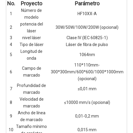
No.
Proyecto
Parámetro
Número de
1
HF10XX-A
modelo
potencia del
2
30W/50W/100W/200W (opcional)
láser
3
nivel láser
Clase IV (IEC 60825-1)
4
Tipo de láser
Láser de fibra de pulso
Longitud de
5
1064nm
onda
110*110mm-
Campo de
6
300*300mm/600*600/1000*1000mm
marcado
(opcional)
Profundidad de
7
≤0,01 mm
marcado
Velocidad de
8
≤10000 mm/s (opcional)
marcado
Ancho de línea
9
0,01-0,2 mm
de marcado
Tamaño mínimo
10
0,015 mm