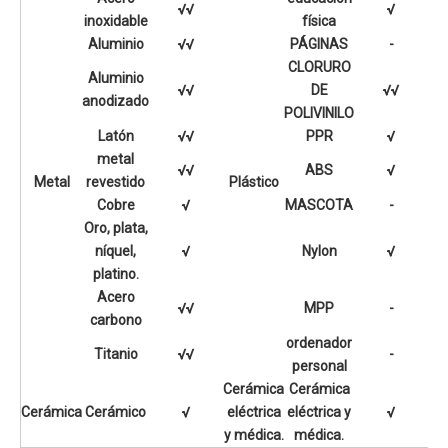
√√
√
inoxidable
física
Aluminio
√√
PÁGINAS
-
CLORURO
Aluminio
√√
DE
√√
anodizado
POLIVINILO
Latón
√√
PPR
√
metal
√√
ABS
√
Metal
revestido
Plástico
Cobre
√
MASCOTA
-
Oro, plata,
níquel,
√
Nylon
√
platino.
Acero
√√
MPP
-
carbono
ordenador
Titanio
√√
-
personal
Cerámica
Cerámica
Cerámica
Cerámico
√
eléctrica
eléctrica y
√
y médica.
médica.