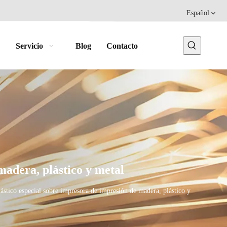
Español
Servicio
Blog
Contacto
madera, plástico y metal
ástico especial sobre impresora de impresión de madera, plástico y