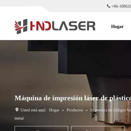

+86-18
Hogar
Máquina de impresión láser de plástic
Usted está aquí:
Hogar
»
Productos
»
Impresora de códigos lá
metal