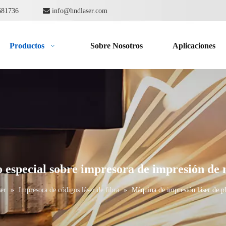
862681736

info@hndlaser.com
Productos
Sobre Nosotros
Aplicaciones
o especial sobre impresora de impresión de 
ser
»
Impresora de códigos láser de fibra
»
Máquina de impresión láser de pl