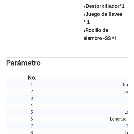
Destornillador*1
●
Juego de llaves
●
* 1
Rodillo de
●
alambre -SS *1
Parámetro
No.
P
1
Núme
2
poten
3
n
4
Ti
5
Long
6
Longitud del 
7
Tipo
8
Tipo 