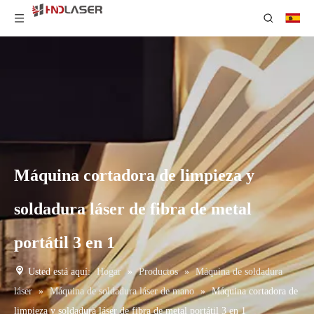
Máquina cortadora de limpieza y
soldadura láser de fibra de metal
portátil 3 en 1
Usted está aquí:
Hogar
»
Productos
»
Máquina de soldadura
láser
»
Máquina de soldadura láser de mano
»
Máquina cortadora de
limpieza y soldadura láser de fibra de metal portátil 3 en 1