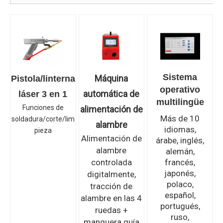
Sistema
Máquina
Pistola/linterna
operativo
automática de
láser 3 en 1
multilingüe
Funciones de
alimentación de
Más de 10
soldadura/corte/lim
alambre
idiomas,
pieza
Alimentación de
árabe, inglés,
alambre
alemán,
controlada
francés,
japonés,
digitalmente,
polaco,
tracción de
español,
alambre en las 4
portugués,
ruedas +
ruso,
manguera guía