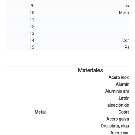
9
oscil
10
Método 
11
12
13
Te
14
Consu
15
Requi
Materiales
Acero inoxida
Aluminio
Aluminio anodi
Latón
aleación de ní
Metal
Cobre
Acero galvani
Oro, plata, níquel, 
Acero carbo