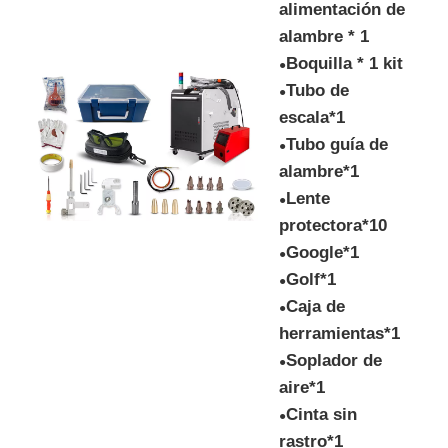
alimentación de
alambre * 1
Boquilla * 1 kit
●
Tubo de
●
escala*1
Tubo guía de
●
alambre*1
Lente
●
protectora*10
Google*1
●
Golf*1
●
Caja de
●
herramientas*1
Soplador de
●
aire*1
Cinta sin
●
rastro*1