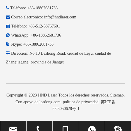

Teléfono: +86-18862681736

Correo electrónico:
info@hndlaser.com

Teléfono: +86-512-58767601

WhatsApp: +86-18862681736

Skype: +86-18862681736

Dirección: No.10 Lezhong Road, ciudad de Leyu, ciudad de
Zhangjiagang, provincia de Jiangsu
Copyright © 2023 HND Laser Todos los derechos reservados.
Sitemap
.
Con apoyo de
leadong.com
.
política de privacidad
.
苏ICP备
2023050628号-1