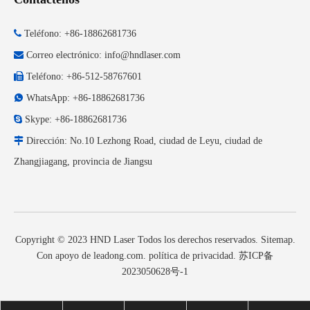

Teléfono: +86-18862681736

Correo electrónico:
info@hndlaser.com

Teléfono: +86-512-58767601

WhatsApp: +86-18862681736

Skype: +86-18862681736

Dirección: No.10 Lezhong Road, ciudad de Leyu, ciudad de
Zhangjiagang, provincia de Jiangsu
Copyright © 2023 HND Laser Todos los derechos reservados.
Sitemap
.
Con apoyo de
leadong.com
.
política de privacidad
.
苏ICP备
2023050628号-1