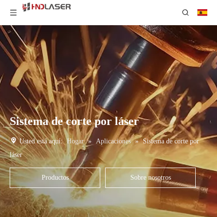
Sistema de corte por láser
Usted está aquí:
Hogar
»
Aplicaciones
»
Sistema de corte por
láser
Productos
Sobre nosotros