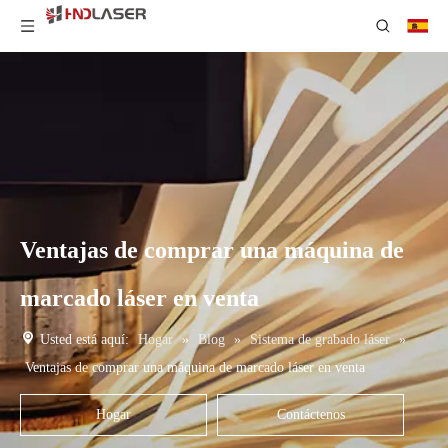
Ventajas de comprar una máquina de
marcado láser en venta
Usted está aquí:
Hogar
»
Blog
»
Sistema de grabado láser
»
Ventajas de comprar una máquina de marcado láser en venta
Hogar
Contáctenos