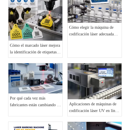
Cómo elegir la máquina de
codificación láser adecuada
para su línea de producción: la
Cómo el marcado láser mejora
guía completa del comprador
la identificación de etiquetas
2026
en las orejas de los animales y
la trazabilidad del ganado
Por qué cada vez más
Aplicaciones de máquinas de
fabricantes están cambiando a
codificación láser UV en líneas
máquinas de marcado láser de
de producción de talleres
fibra para la codificación de
líneas de producción