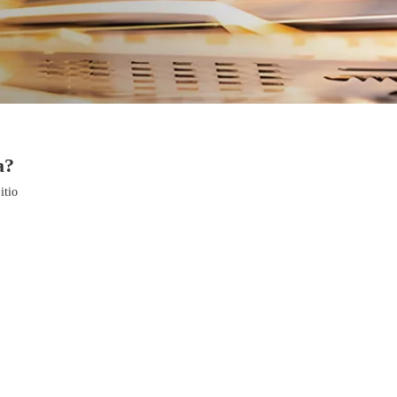
a?
itio