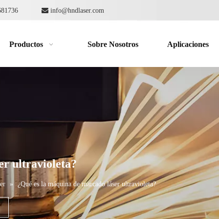
862681736

info@hndlaser.com
Productos
Sobre Nosotros
Aplicaciones
r ultravioleta?
er
»
¿Qué es la máquina de marcado láser ultravioleta?