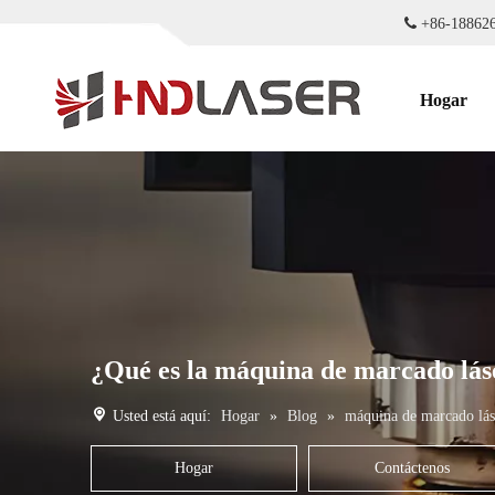

+86-18
Hogar
¿Qué es la máquina de marcado láse
Usted está aquí:
Hogar
»
Blog
»
máquina de marcado lás
Hogar
Contáctenos