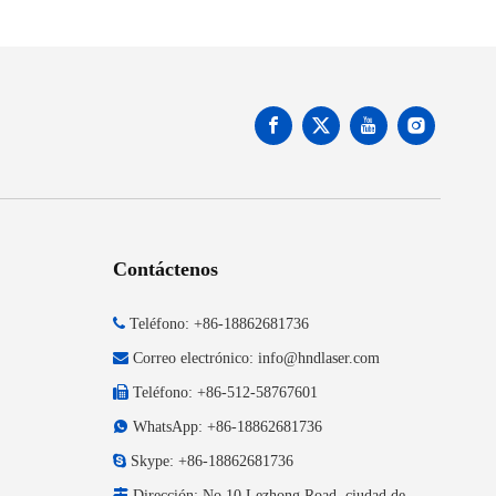
Contáctenos

Teléfono: +86-18862681736

Correo electrónico:
info@hndlaser.com

Teléfono: +86-512-58767601

WhatsApp: +86-18862681736

Skype: +86-18862681736

Dirección: No.10 Lezhong Road, ciudad de