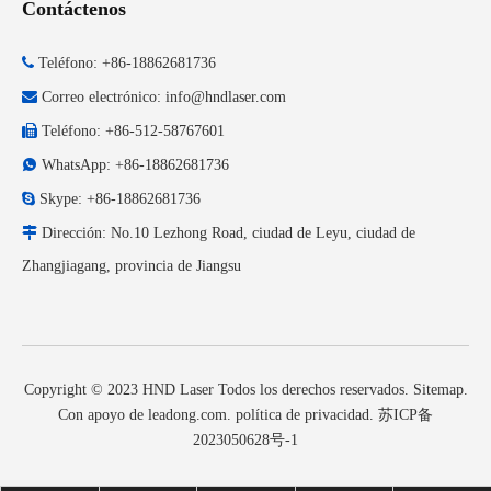
Contáctenos

Teléfono: +86-18862681736

Correo electrónico:
info@hndlaser.com

Teléfono: +86-512-58767601

WhatsApp: +86-18862681736

Skype: +86-18862681736

Dirección: No.10 Lezhong Road, ciudad de Leyu, ciudad de
Zhangjiagang, provincia de Jiangsu
Copyright © 2023 HND Laser Todos los derechos reservados.
Sitemap
.
Con apoyo de
leadong.com
.
política de privacidad
.
苏ICP备
2023050628号-1