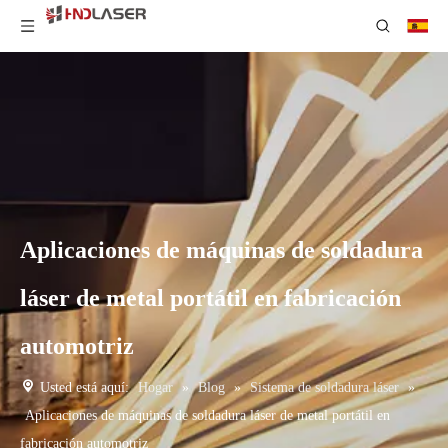
Aplicaciones de máquinas de soldadura
láser de metal portátil en fabricación
automotriz
Usted está aquí:
Hogar
»
Blog
»
Sistema de soldadura láser
»
Aplicaciones de máquinas de soldadura láser de metal portátil en
fabricación automotriz