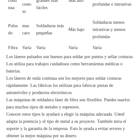
conti
grandes más
Más alto
costo
profundas e intrusivas
nua
fáciles
so
Soldaduras menos
Pulsa
mas
Soldaduras más
Más bajo
intrusivas y menos
do
caro
pequeñas
profundas
Fibra
Varía
Varía
Varía
Varía
Los láseres pulsados ​​son buenos para soldar por puntos y sellar costuras.
Los utiliza para trabajos cuidadosos como herramientas médicas o
baterías.
Los láseres de onda continua son los mejores para soldar costuras
rápidamente. Las fábricas los utilizan para fabricar piezas de
automóviles y productos electrónicos.
Las máquinas de soldadura láser de fibra son flexibles. Puedes usarlos
para muchos tipos de metales y espesores.
Conocer estos tipos le ayudará a elegir la máquina adecuada. Usted
adapta la potencia y el tipo de metal a su proyecto. También mira el
soporte y la garantía de la empresa. Esto le ayuda a evitar errores y
obtener la mejor máquina por su dinero.