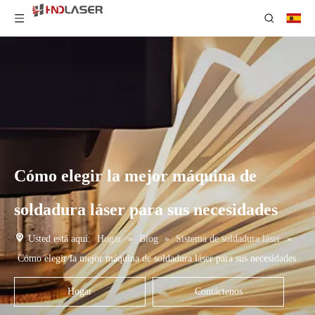
Cómo elegir la mejor máquina de
soldadura láser para sus necesidades
Usted está aquí:
Hogar
»
Blog
»
Sistema de soldadura láser
»
Cómo elegir la mejor máquina de soldadura láser para sus necesidades
Hogar
Contáctenos