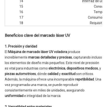
14
Interfaz de usua
15
Consumi
16
Tempera
17
Consumo de
18
Requisito e
Beneficios clave del marcado láser UV
1. Precisión y claridad
El
Máquina de marcado láser UV voladora
produce
increíblemente
marcas detalladas y precisas
, capturando incluso
los elementos de diseño más pequeños. Este nivel de precisión
es vital para industrias como
electrónica
,
dispositivos medicos
, y
piezas automotrices
, dónde
calidad
y
exactitud
son críticos.
Además, la máquina ofrece una incomparable
repetibilidad
. Una
vez programada una marca, se puede reproducir
consistentemente en miles de unidades, asegurando
uniformidad
e integridad de la marca.
2. Versatilidad entre materiales