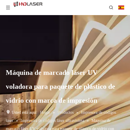
Máquina de marcado láser UV
voladora para paquete de plástico de
vidrio con marca de impresión
Usted está aquí:
Hogar
»
Productos
»
Impresora de códigos
láser
»
Impresora de códigos láser ultravioleta
»
Máquina de
marcado láser UV voladora para paquete de plástico de vidrio con