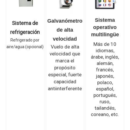
Sistema
Galvanómetro
Sistema de
operativo
de alta
refrigeración
multilingüe
velocidad
Refrigerado por
Más de 10
Vuelo de alta
aire/agua (opcional)
idiomas,
velocidad que
árabe, inglés,
marca el
alemán,
propósito
francés,
especial, fuerte
japonés,
capacidad
polaco,
antiinterferente
español,
portugués,
ruso,
tailandés,
coreano, etc.