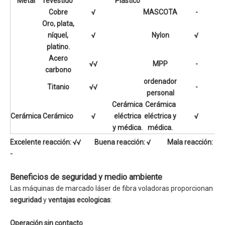
Metal
revestido
Plástico
Cobre
√
MASCOTA
-
Oro, plata,
níquel,
√
Nylon
√
platino.
Acero
√√
MPP
-
carbono
ordenador
Titanio
√√
-
personal
Cerámica
Cerámica
Cerámica
Cerámico
√
eléctrica
eléctrica y
√
y médica.
médica.
Excelente reacción: √√ Buena reacción: √ Mala reacción:
-
Beneficios de seguridad y medio ambiente
Las máquinas de marcado láser de fibra voladoras proporcionan
seguridad
y
ventajas ecologicas
:
Operación sin contacto