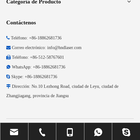
Categoria de Producto
Contáctenos

Teléfono: +86-18862681736

Correo electrónico:
info@hndlaser.com

Teléfono: +86-512-58767601

WhatsApp: +86-18862681736

Skype: +86-18862681736

Dirección: No.10 Lezhong Road, ciudad de Leyu, ciudad de
Zhangjiagang, provincia de Jiangsu
Copyright © 2023 HND Laser Todos los derechos reservados.
Sitemap
.
Con apoyo de
leadong.com
.
política de privacidad
.
苏ICP备