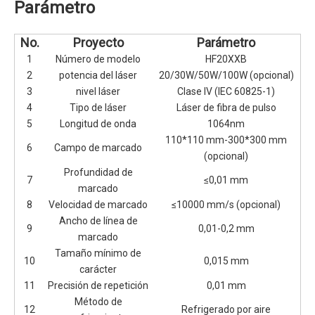
Parámetro
No.
Proyecto
Parámetro
1
Número de modelo
HF20XXB
2
potencia del láser
20/30W/50W/100W (opcional)
3
nivel láser
Clase IV (IEC 60825-1)
4
Tipo de láser
Láser de fibra de pulso
5
Longitud de onda
1064nm
110*110 mm-300*300 mm
6
Campo de marcado
(opcional)
Profundidad de
7
≤0,01 mm
marcado
8
Velocidad de marcado
≤10000 mm/s (opcional)
Ancho de línea de
9
0,01-0,2 mm
marcado
Tamaño mínimo de
10
0,015 mm
carácter
11
Precisión de repetición
0,01 mm
Método de
12
Refrigerado por aire