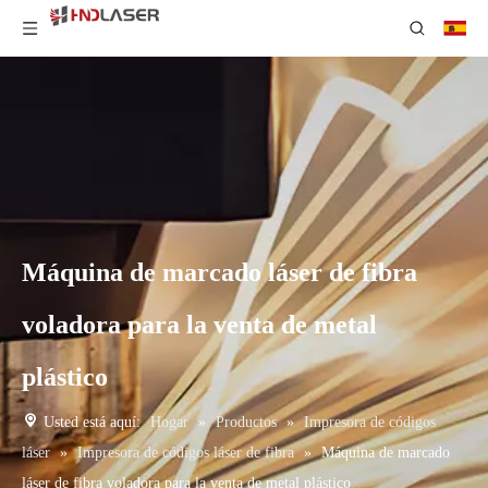
Máquina de marcado láser de fibra
voladora para la venta de metal
plástico
Usted está aquí:
Hogar
»
Productos
»
Impresora de códigos
láser
»
Impresora de códigos láser de fibra
»
Máquina de marcado
láser de fibra voladora para la venta de metal plástico