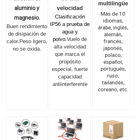
multilingüe
aluminio y
velocidad
Más de 10
Clasificación
magnesio.
idiomas,
IP56 a prueba de
Buen rendimiento
árabe, inglés,
agua y
de disipación de
alemán,
polvo.
Vuelo de
francés,
calor.
Peso ligero,
alta velocidad
japonés,
no se oxida.
que marca el
polaco,
propósito
español,
portugués,
especial, fuerte
ruso,
capacidad
tailandés,
antiinterferente
coreano, etc.