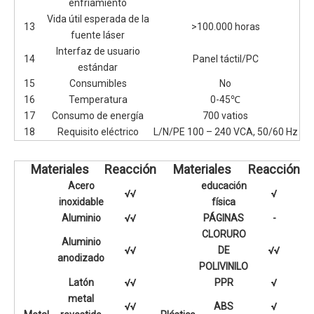
enfriamiento
Vida útil esperada de la
13
>100.000 horas
fuente láser
Interfaz de usuario
14
Panel táctil/PC
estándar
15
Consumibles
No
16
Temperatura
0-45℃
17
Consumo de energía
700 vatios
18
Requisito eléctrico
L/N/PE 100 – 240 VCA, 50/60 Hz
Materiales
Reacción
Materiales
Reacción
Acero
educación
√√
√
inoxidable
física
Aluminio
√√
PÁGINAS
-
CLORURO
Aluminio
√√
DE
√√
anodizado
POLIVINILO
Latón
√√
PPR
√
metal
√√
ABS
√