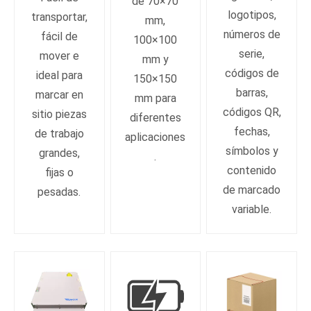
de 70×70
logotipos,
transportar,
mm,
números de
fácil de
100×100
serie,
mover e
mm y
códigos de
ideal para
150×150
barras,
marcar en
mm para
códigos QR,
sitio piezas
diferentes
fechas,
de trabajo
aplicaciones
símbolos y
grandes,
.
contenido
fijas o
de marcado
pesadas.
variable.