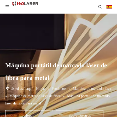
Máquina portátil de marcado láser de
fibra para metal
Usted está aquí:
Hogar
»
Productos
»
Máquina de marcado láser
»
Máquina de marcado láser de fibra
»
Máquina portátil de marcado
láser de fibra para metal
Hogar
Sobre nosotros