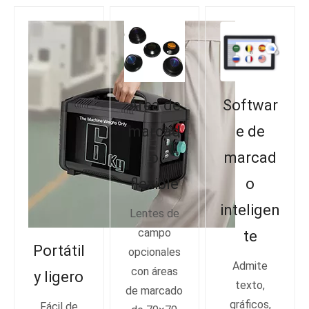
Área de
Softwar
marcad
e de
o
marcad
flexible
o
inteligen
Lentes de
campo
te
Portátil
opcionales
Admite
con áreas
y ligero
texto,
de marcado
gráficos,
Fácil de