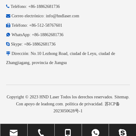

Teléfono: +86-18862681736

Correo electrónico:
info@hndlaser.com

Teléfono: +86-512-58767601

WhatsApp: +86-18862681736

Skype: +86-18862681736

Dirección: No.10 Lezhong Road, ciudad de Leyu, ciudad de
Zhangjiagang, provincia de Jiangsu
Copyright © 2023 HND Laser Todos los derechos reservados.
Sitemap
.
Con apoyo de
leadong.com
.
política de privacidad
.
苏ICP备
2023050628号-1