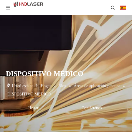
DISPOSITIVO MÉDICO
Usted está aquí:
Hogar
»
Blog
»
Áreas de aplicación práctica
»
DISPOSITIVO MÉDICO
Hogar
Contáctenos