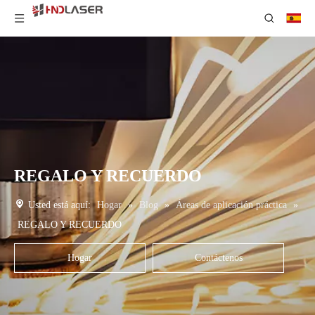
REGALO Y RECUERDO
Usted está aquí:
Hogar
»
Blog
»
Áreas de aplicación práctica
»
REGALO Y RECUERDO
Hogar
Contáctenos