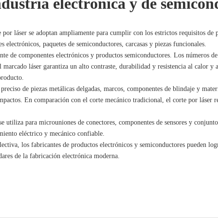
industria electrónica y de semico
e por láser se adoptan ampliamente para cumplir con los estrictos requisitos de 
s electrónicos, paquetes de semiconductores, carcasas y piezas funcionales.
ente de componentes electrónicos y productos semiconductores. Los números de s
 marcado láser garantiza un alto contraste, durabilidad y resistencia al calor y
producto.
preciso de piezas metálicas delgadas, marcos, componentes de blindaje y materia
ompactos. En comparación con el corte mecánico tradicional, el corte por láser 
 se utiliza para microuniones de conectores, componentes de sensores y conjunto
iento eléctrico y mecánico confiable.
selectiva, los fabricantes de productos electrónicos y semiconductores pueden lo
dares de la fabricación electrónica moderna.