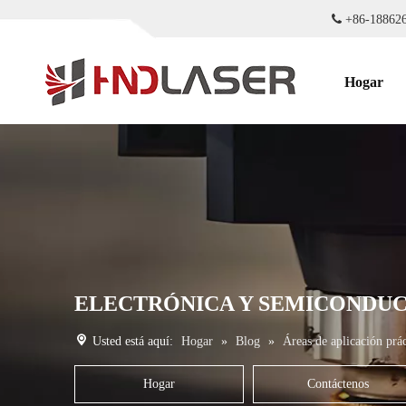

+86-18
Hogar
ELECTRÓNICA Y SEMICONDU
Usted está aquí:
Hogar
»
Blog
»
Áreas de aplicación prác
Hogar
Contáctenos