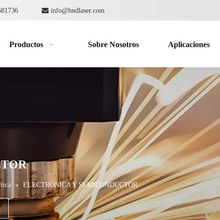
862681736

info@hndlaser.com
Productos
Sobre Nosotros
Aplicaciones
CTOR
tica
»
ELECTRÓNICA Y SEMICONDUCTOR