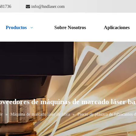
862681736

info@hndlaser.com
Productos
Sobre Nosotros
Aplicaciones
proveedores de máquinas de marcado láser b
er
»
Máquina de marcado láser de fibra
»
Precio de plástico de fabricantes