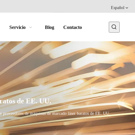
Español
Servicio
Blog
Contacto
aratos de EE. UU.
 de proveedores de máquinas de marcado láser baratos de EE. UU.