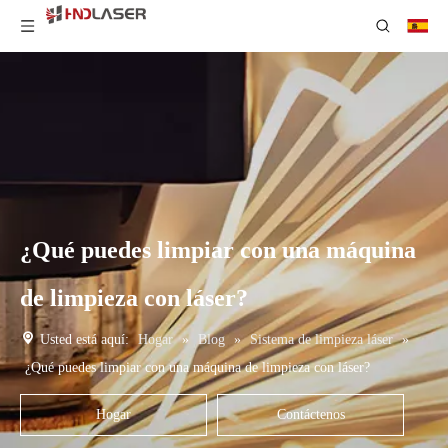
¿Qué puedes limpiar con una máquina
de limpieza con láser?
Usted está aquí:
Hogar
»
Blog
»
Sistema de limpieza láser
»
¿Qué puedes limpiar con una máquina de limpieza con láser?
Hogar
Contáctenos