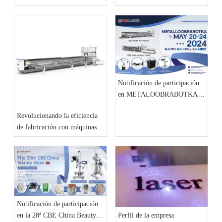
de corte por láser de alto
corte por láser en todas las
rendimiento de HND Laser
industrias
Notificación de participación
en METALOOBRABOTKA
2024
Revolucionando la eficiencia
de fabricación con máquinas
de corte por láser avanzadas de
HND Laser
Notificación de participación
en la 28ª CBE China Beauty
Perfil de la empresa