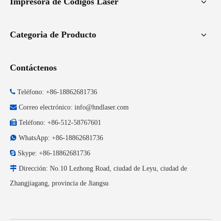
Impresora de Códigos Láser
Categoria de Producto
Contáctenos

Teléfono: +86-18862681736

Correo electrónico:
info@hndlaser.com

Teléfono: +86-512-58767601

WhatsApp: +86-18862681736

Skype: +86-18862681736

Dirección: No.10 Lezhong Road, ciudad de Leyu, ciudad de
Zhangjiagang, provincia de Jiangsu