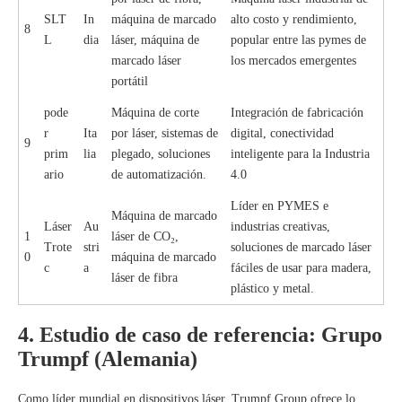
SLT
In
máquina de marcado
alto costo y rendimiento,
8
L
dia
láser, máquina de
popular entre las pymes de
marcado láser
los mercados emergentes
portátil
pode
Máquina de corte
Integración de fabricación
r
Ita
por láser, sistemas de
digital, conectividad
9
prim
lia
plegado, soluciones
inteligente para la Industria
ario
de automatización.
4.0
Líder en PYMES e
Máquina de marcado
Láser
Au
industrias creativas,
1
láser de CO₂,
Trote
stri
soluciones de marcado láser
0
máquina de marcado
c
a
fáciles de usar para madera,
láser de fibra
plástico y metal.
4. Estudio de caso de referencia: Grupo
Trumpf (Alemania)
Como líder mundial en dispositivos láser, Trumpf Group ofrece lo