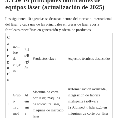
3. Los 10 principales fabricantes de
equipos láser (actualización de 2025)
Las siguientes 10 agencias se destacan dentro del mercado internacional
del láser, y cada una de las principales empresas de láser aporta
fortalezas específicas en generación y oferta de productos:
C
a
nom
t
Paí
bre
e
s/R
de
Productos clave
Aspectos técnicos destacados
g
egi
empr
o
ón
esa
rí
a
Automatización avanzada,
Máquina de corte
Grup
Al
integración de fábrica
por láser, máquina
o
em
inteligente (software
1
de soldadura láser,
Tru
ani
TruConnect), liderazgo en
máquina de marcado
mpf
a
máquinas de corte por láser
láser