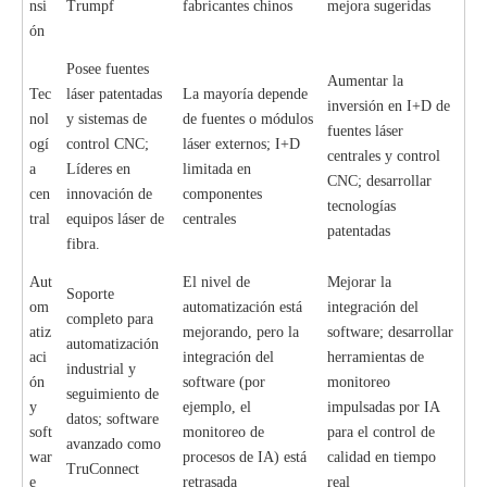
nsi
Trumpf
fabricantes chinos
mejora sugeridas
ón
Posee fuentes
Aumentar la
Tec
láser patentadas
La mayoría depende
inversión en I+D de
nol
y sistemas de
de fuentes o módulos
fuentes láser
ogí
control CNC;
láser externos; I+D
centrales y control
a
Líderes en
limitada en
CNC; desarrollar
cen
innovación de
componentes
tecnologías
tral
equipos láser de
centrales
patentadas
fibra.
Aut
El nivel de
Mejorar la
Soporte
om
automatización está
integración del
completo para
atiz
mejorando, pero la
software; desarrollar
automatización
aci
integración del
herramientas de
industrial y
ón
software (por
monitoreo
seguimiento de
y
ejemplo, el
impulsadas por IA
datos; software
soft
monitoreo de
para el control de
avanzado como
war
procesos de IA) está
calidad en tiempo
TruConnect
e
retrasada
real