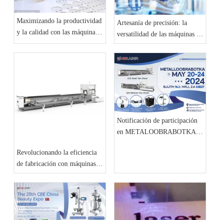
Maximizando la productividad
Artesanía de precisión: la
y la calidad con las máquinas
versatilidad de las máquinas de
de corte por láser de alto
corte por láser en todas las
rendimiento de HND Laser
industrias
Notificación de participación
en METALOOBRABOTKA
2024
Revolucionando la eficiencia
de fabricación con máquinas
de corte por láser avanzadas de
HND Laser