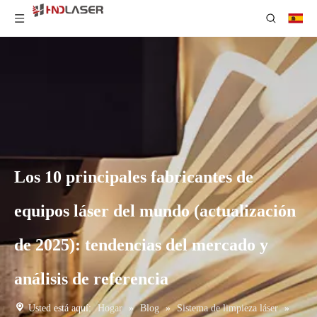
Los 10 principales fabricantes de
equipos láser del mundo (actualización
de 2025): tendencias del mercado y
análisis de referencia
Usted está aquí:
Hogar
»
Blog
»
Sistema de limpieza láser
»