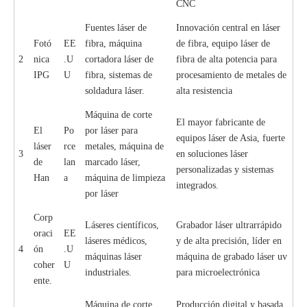
CNC
Fuentes láser de
Innovación central en láser
Fotó
EE
fibra, máquina
de fibra, equipo láser de
2
nica
.U
cortadora láser de
fibra de alta potencia para
IPG
U
fibra, sistemas de
procesamiento de metales de
soldadura láser.
alta resistencia
Máquina de corte
El mayor fabricante de
El
Po
por láser para
equipos láser de Asia, fuerte
láser
rce
metales, máquina de
3
en soluciones láser
de
lan
marcado láser,
personalizadas y sistemas
Han
a
máquina de limpieza
integrados.
por láser
Corp
Láseres científicos,
Grabador láser ultrarrápido
oraci
EE
láseres médicos,
y de alta precisión, líder en
4
ón
.U
máquinas láser
máquina de grabado láser uv
coher
U
industriales.
para microelectrónica
ente.
Máquina de corte
Producción digital y basada