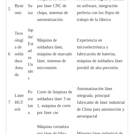
Bystr
Su
por láser CNC de
en software, integración
5
onic
iza
chapa, sistemas de
perfecta con los flujos de
automatización.
trabajo de la fábrica
Jap
Tecn
ón/
ologí
Máquina de
Experiencia en
Est
a de
soldadura láser,
microelectrónica y
ad
6
solda
máquina de marcado
fabricación de baterías,
os
dura
láser, sistemas de
máquina de soldadura láser
Un
Ama
microunión.
portátil de alta precisión.
ido
da
s
Automatización láser
Po
Corte de limpieza de
Láser
integrada, principal
rce
soldadura láser 3 en
7
HGT
fabricante de láser industrial
lan
1, máquina de corte
ech
de China para automoción y
a
por láser cnc
aeroespacial
Máquina cortadora
por láser de fibra,
Máquina láser industrial de