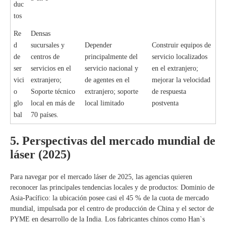
duc
tos
Re
Densas
d
sucursales y
Depender
Construir equipos de
de
centros de
principalmente del
servicio localizados
ser
servicios en el
servicio nacional y
en el extranjero;
vici
extranjero;
de agentes en el
mejorar la velocidad
o
Soporte técnico
extranjero; soporte
de respuesta
glo
local en más de
local limitado
postventa
bal
70 países.
5. Perspectivas del mercado mundial de
láser (2025)
Para navegar por el mercado láser de 2025, las agencias quieren
reconocer las principales tendencias locales y de productos: Dominio de
Asia-Pacífico: la ubicación posee casi el 45 % de la cuota de mercado
mundial, impulsada por el centro de producción de China y el sector de
PYME en desarrollo de la India. Los fabricantes chinos como Han`s