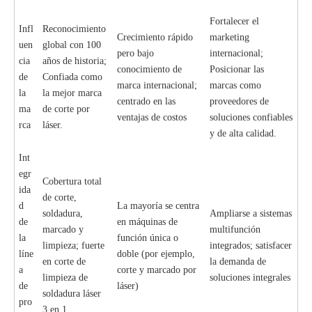
Fortalecer el
Infl
Reconocimiento
Crecimiento rápido
marketing
uen
global con 100
pero bajo
internacional;
cia
años de historia;
conocimiento de
Posicionar las
de
Confiada como
marca internacional;
marcas como
la
la mejor marca
centrado en las
proveedores de
ma
de corte por
ventajas de costos
soluciones confiables
rca
láser.
y de alta calidad.
Int
egr
Cobertura total
ida
de corte,
d
La mayoría se centra
soldadura,
Ampliarse a sistemas
de
en máquinas de
marcado y
multifunción
la
función única o
limpieza; fuerte
integrados; satisfacer
líne
doble (por ejemplo,
en corte de
la demanda de
a
corte y marcado por
limpieza de
soluciones integrales
de
láser)
soldadura láser
pro
3 en 1