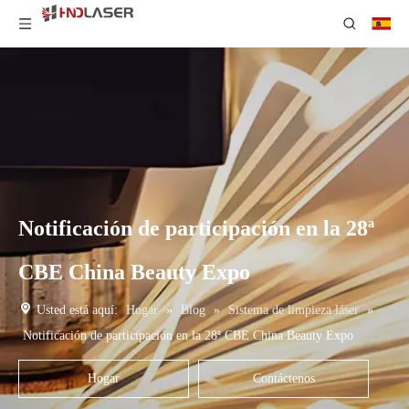
Notificación de participación en la 28ª
CBE China Beauty Expo
Usted está aquí:
Hogar
»
Blog
»
Sistema de limpieza láser
»
Notificación de participación en la 28ª CBE China Beauty Expo
Hogar
Contáctenos