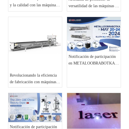
y la calidad con las máquinas
versatilidad de las máquinas de
de corte por láser de alto
corte por láser en todas las
rendimiento de HND Laser
industrias
Notificación de participación
en METALOOBRABOTKA
2024
Revolucionando la eficiencia
de fabricación con máquinas
de corte por láser avanzadas de
HND Laser
Notificación de participación